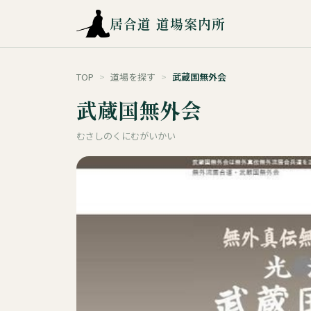
居合道 道場案内所
TOP
>
道場を探す
>
武蔵国無外会
武蔵国無外会
むさしのくにむがいかい