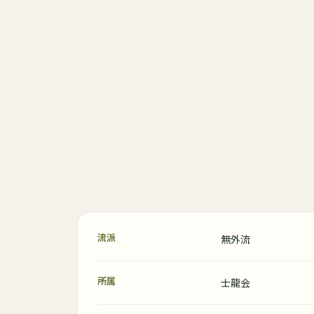
流派
無外流
所属
士龍会