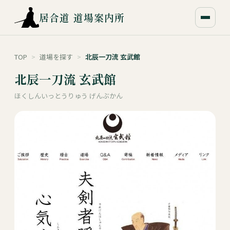
居合道 道場案内所
TOP
>
道場を探す
>
北辰一刀流 玄武館
北辰一刀流 玄武館
ほくしんいっとうりゅう げんぶかん