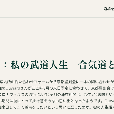
道場
ム：私の武道人生 合気道
 道場案内所の問い合わせフォームから京都豊剣会に一本の問い合わせ
のOuvrardさんが2020年3月の来日予定に合わせて、京都豊剣
コロナウィルスの流行により2ヶ月の滞在期間は、わずか2週間とい
期間は彼にとって掛け替えのない思い出となったようです。Ourv
回来日してまで稽古をしたいという思いに至ったのか。彼の人生紹