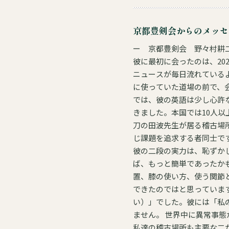
京都豊剣会からのメッセ
ー 京都豊剣会 野々村耕二
彼に最初に会ったのは、20
ニュースが毎日流れている
に使っていた道場の前で、会う数日
では、彼の英語は少し心許
きました。本国では10人以上を
刀の田波先生が居る稽古場
じ課題を追求する者同士で
彼の二段の実力は、恥ずか
ば、もっと簡単であったか
置、膝の使い方、使う関節
できたのではと思っています。 彼にお伝えした言葉は最初に「don't believe me（私の言うことは信
い）」でした。彼には「私
ません。 世界中に異常事態が広がり、彼が帰国できることを幸運と考えなければならない状況でした。2週間の滞在中も、
私達の稽古場所も主要な二