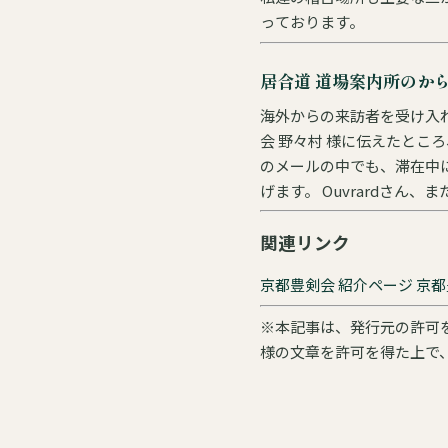
っております。
居合道 道場案内所のか
海外からの来訪者を受け入れ
会 野々村 様に伝えたとこ
のメールの中でも、滞在中に
げます。 Ouvrar
関連リンク
京都豊剣会 紹介ページ
京都
※本記事は、発行元の許可を
様の文章を許可を得た上で