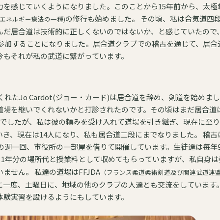
力を感じていくようになりました。このことから15年前から、太極
の修行も始めました。 その頃、私は合気道四段で
・エネルギー療法の一種)
んだ居合道は技術的に正しくないのではないか、と感じていたので
に参加することになりました。居合道クラブでの稽古を通じて、居合
今もそれが私の武道に繋がっています。
くれたJo Cardot(ジョー・カード)は居合道を辞め、剣道を始めまし
道場を継いでくれないかと打診されたのです。その頃はまだ居合道
でしたが、私は彼の頼みを受け入れて道場を引き継ぎ、現在に至
、現在は14人になり、私も居合道二段にまでなりました。 稽古は
半の週一回、市役所の一部屋を借りて開催しています。生徒達は毎年
を1年分の場所代と授業料として収めてもらっていますが、私自身は
える際にお金は受け取っていません。 私達の道場はFFJDA
（フランス柔道柔術剣道及び関連武道連
に一度、土曜日に、地域の他のクラブの人達とも交流をしています
体験実習を設けるようにもしています。