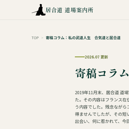
居合道 道場案内所
TOP
>
寄稿コラム：私の武道人生 合気道と居合道
2026.07 更新
寄稿コラ
2019年11月末、居合道
た。その内容はフランス在住
う内容でした。残念ながら
得ませんでしたが、その短い
出会い、何に惹かれて、今