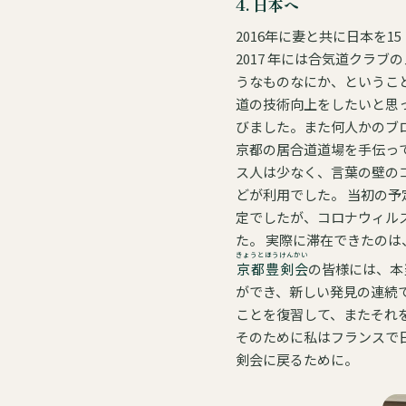
4. 日本へ
2016年に妻と共に日本を
2017 年には合気道クラ
うなものなにか、というこ
道の技術向上をしたいと思ったのです。 再び日本を訪れるために2年間準備をしま
びました。また何人かのブ
京都の居合道道場を手伝ってもらいました。 道場を探してもらうのはとて
ス人は少なく、言葉の壁の
どが利用でした。 当初の予定では、日本語学校に通いながら、合気道と居合道を学ぶために2ヶ月間、日本に滞在をする予
定でしたが、コロナウィル
た。 実際に滞在できた
きょうとほうけんかい
京都豊剣会
の皆様には、本
ができ、新しい発見の連続でした。 今回の滞在は私にとって掛け替えのない経験となりまし
ことを復習して、またそれを生徒達に教えていこうと思
そのために私はフランスで日本語の勉強を
剣会に戻るために。