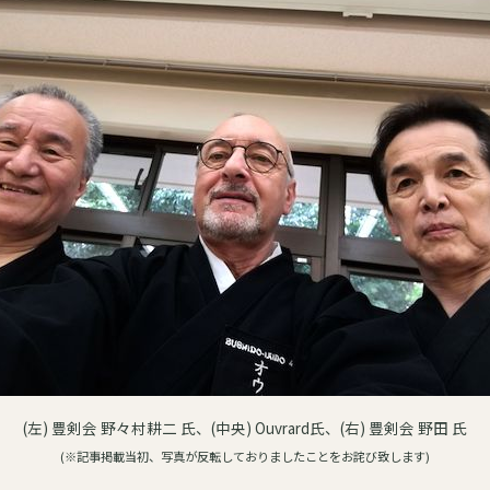
(左) 豊剣会 野々村耕二 氏、(中央) Ouvrard氏、(右) 豊剣会 野田 氏
(※記事掲載当初、写真が反転しておりましたことをお詫び致します)