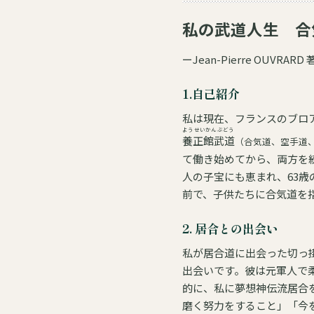
私の武道人生 合
ーJean-Pierre OUV
1.自己紹介
ようせいかんぶどう
養正館武道
（合気道、空手道
て働き始めてから、両方を続けることは
人の子宝にも恵まれ、63
前で、子供たちに合気道を
2. 居合との出会い
私が居合道に出会った切っ掛け
出会いです。彼は元軍人で
的に、私に夢想神伝流居合を指導してくれました。
磨く努力をすること」「今