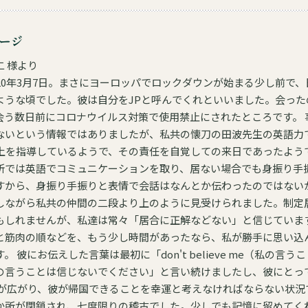
ージ
 様より
20年3月7日。まさにヨーロッパでロックダウンが始まる少し前で
ような頃でした。彼は自分をJPと呼んでくれといいました。会った
前にコロナウイルス対策で使用禁止にされたところです。 事前のメールでのやり取り
ないという情報ではありましたが、私共の懐刀の田波先生の英語力
指導しているようで、その責任を自覚しての来日であったようです。 その後道場
所では英語でコミュニケーションを取り、居ない場合でも身振り手
すから、身振り手振りと表情で会話はなんとか伝わったのではない
しながら私共の仲間の二段より上のように見受けられました。制定
もしれませんが、私達は常々「居合に正解などない」と信じていま
と筋肉の順などを、もう少し時間があったなら、私が勝手に思い込
じないでくださ
の言うことは信じないでください」と言い続けましたし、彼にとっ
か所が閉鎖され、七度限りの稽古でした。少しでも記憶に留めてく