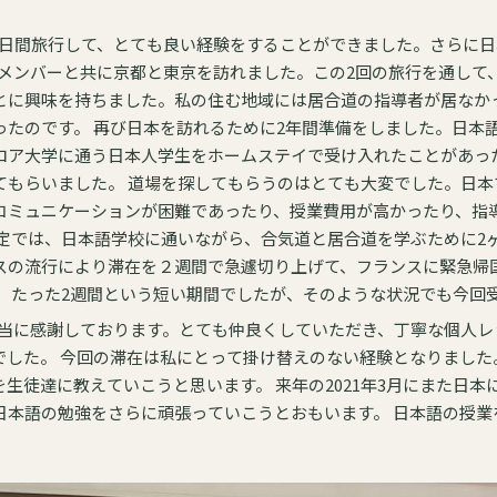
15 日間旅行して、とても良い経験をすることができました。さらに
ブのメンバーと共に京都と東京を訪れました。この2回の旅行を通し
とに興味を持ちました。私の住む地域には居合道の指導者が居なか
した。日本語も1年間かけてじっくり学
ロア大学に通う日本人学生をホームステイで受け入れたことがあっ
も大変でした。日本で学んだ経験のあるフラン
コミュニケーションが困難であったり、授業費用が高かったり、指
スの流行により滞在を２週間で急遽切り上げて、フランスに緊急帰
のは、たった2週間という短い期間でしたが、そのような状況でも今回
当に感謝しております。とても仲良くしていただき、丁寧な個人レ
た。私は今回の滞在で学んだ
います。 来年の2021年3月にまた日本に行きたいと思っています。
さらに頑張っていこうとおもいます。 日本語の授業を受けるために。そして豊