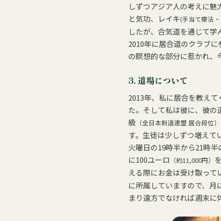
しずつアジア人の考えに魅
と気功、
レイキ
(手当て療法
したが、合気道を通じて学
2010年に居合道のクラブ
の瞑想的な部分に惹かれ、
3. 道場について
2013年、私に居合を教えて
た。そして私は彼に、彼の
級
（全日本剣道連盟 居合段位）
す。生徒は少しずつ増えていき
火曜日の19時半から21時
に100ユーロ
（約11,000円）
に所属していますので、月
まり遠方でなければ週末に