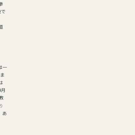
拳
、
道
は一
りま
9月
教
盟）
。あ