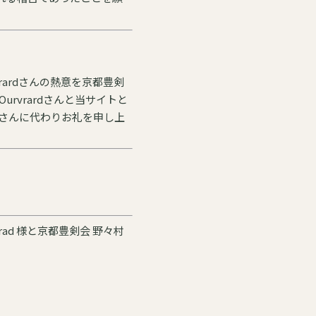
ardさんの熱意を京都豊剣
rvrardさんと当サイトと
dさんに代わりお礼を申し上
d 様と京都豊剣会 野々村