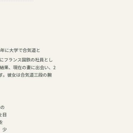
ロア（Blois, France）という街で居合道・合気道を教えています 1976年に大学で合気道と
にフランス国鉄の社員とし
す。彼女は合気道三段の腕
との
を目
、少