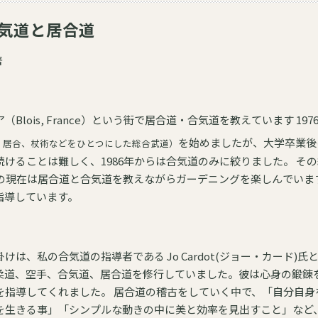
気道と居合道
RARD 著
私は現在、フランスのブ
を始めましたが、大学卒業後
、居合、杖術などをひとつにした総合武道）
難しく、1986年からは合気道のみに絞りました。 その結果、現在の妻に出会い、2
歳の現在は居合道と合気道を教えながらガーデニングを楽しんでいま
指導しています。
は、私の合気道の指導者である Jo Cardot(ジョー・カード)氏
柔道、空手、合気道、居合道を修行していました。彼は心身の鍛錬
 居合道の稽古をしていく中で、「自分自身を
を生きる事」「シンプルな動きの中に美と効率を見出すこと」など