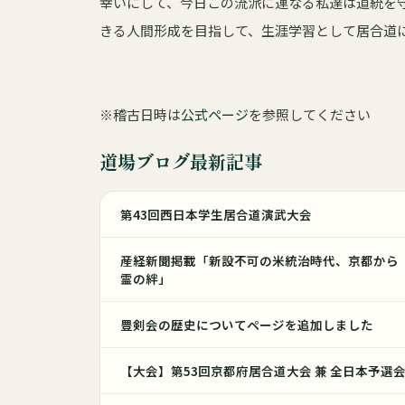
幸いにして、今日この流派に連なる私達は道統を
きる人間形成を目指して、生涯学習として居合道
※稽古日時は
公式ページ
を参照してください
道場ブログ最新記事
第43回西日本学生居合道演武大会
産経新聞掲載「新設不可の米統治時代、京都から
霊の絆」
豊剣会の歴史についてページを追加しました
【大会】第53回京都府居合道大会 兼 全日本予選