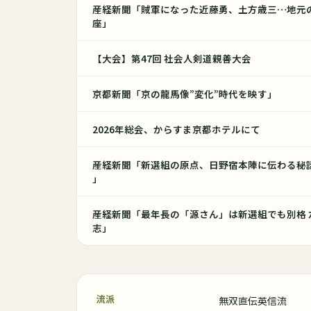
産経新聞「賊軍になった近藤勇、土方歳三…地元
座」
【大会】第47回 社会人剣道親善大会
京都新聞「京の龍馬像”変化”時代を映す」
2026年総会、からすま京都ホテルにて
産経新聞「新選組の原点、日野宿本陣に伝わる秘
」
産経新聞「最年長の「源さん」は新選組でも別格
志」
流派
無双直伝英信流