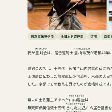
無双直伝英信流
全日本剣道連盟
道場
京都
ほうけんかい
くらはし
ときしげ
我が
豊剣会
は、居合道範士
倉橋
常茂
が昭和42年
豊剣会の名は、十五代土佐藩主山内容堂の孫にあ
土佐藩に伝わった無双直伝英信流を、京都の大日
した。京都でその教えを受けたのが倉橋常茂です
やまうち
ようどう
幕末の土佐藩主であった
山内
容堂
は
たにむら
かめのじょう
無双直伝英信流十五代
谷村
亀之丞
から居合証書を
おおえ
まさみち