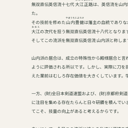
無双直伝英信流十七代
大江
正路
は、英信流を山内
た。
やまうち
とよたけ
その技前を修めた
山内
豊健
は藩主の血統でありな
おおえ
大江
の次代を担う無双直伝英信流十八代となりま
そしてこの流派を無双直伝英信流 山内派と称しま
山内派の居合は、成立の特殊性から殿様居合と言
ように評価される所以です。しかし、実際に刀を
えた業前はむしろ存在価値を大きくしています。
一方、(財)全日本剣道連盟および、(財)京都府
に注目を集める存在たらんと日々研鑽を積んでい
てこそ、技量の向上があると考えるからです。