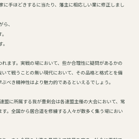
家に手ほどきするに当たり、藩主に相応しい業に修正しまし
がら、
す。
す。
われます。実戦の場において、些か合理性に疑問があるかの
抜いて戦うことの無い現代において、その品格と格式とを備
学ぶべき精神性はより魅力的であるといえるでしょう。
剣道連盟に所属する我が豊剣会は各連盟主催の大会において、常
ます。全国から居合道を修練する人々が数多く集う場におい