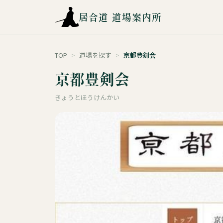
居合道 道場案内所
TOP
>
道場を探す
>
京都豊剣会
京都豊剣会
きょうとほうけんかい