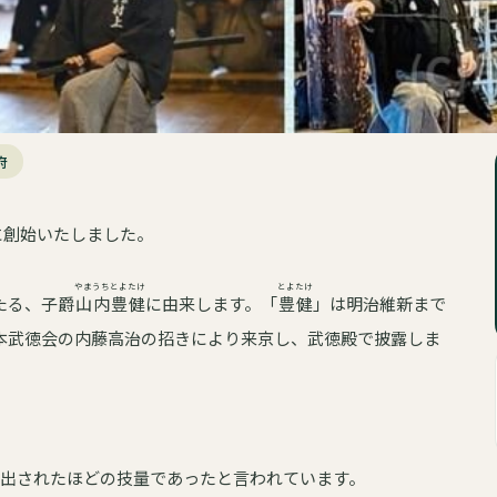
府
に創始いたしました。
やまうちとよたけ
とよたけ
たる、子爵
山内豊健
に由来します。「
豊健
」は明治維新まで
本武徳会の内藤高治の招きにより来京し、武徳殿で披露しま
。
出されたほどの技量であったと言われています。